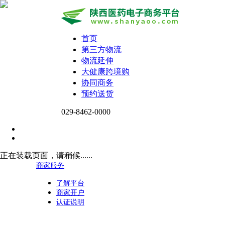
首页
第三方物流
物流延伸
大健康跨境购
协同商务
预约送货
029-8462-0000
正在装载页面，请稍候......
商家服务
了解平台
商家开户
认证说明