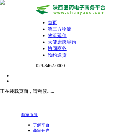
首页
第三方物流
物流延伸
大健康跨境购
协同商务
预约送货
029-8462-0000
正在装载页面，请稍候......
商家服务
了解平台
商家开户